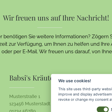
Wir freuen uns auf Ihre Nachricht!
benötigen Sie weitere Informationen? Zögern Si
eit zur Verfügung, um Ihnen zu helfen und Ihre 
 oder per E-Mail. Wir freuen uns darauf, von Ihn
Babsi's Kräuterwelt
We use cookies!
This site uses third-party websi
improve and display advertisemen
Musterstraße 1
revoke or change my consent at 
123456 Musterstadt
01234 56789